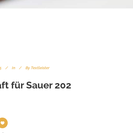
5
In
By
Textleister
ft für Sauer 202