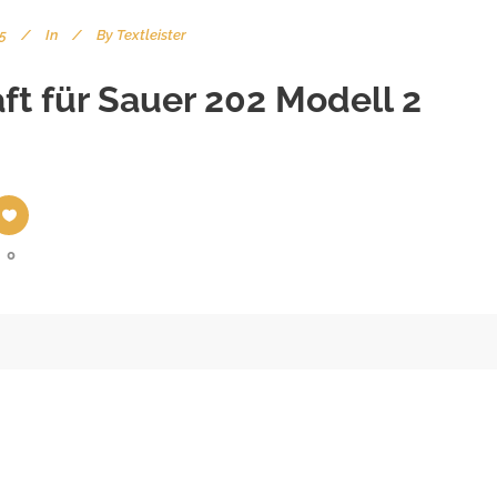
15
In
By
Textleister
ft für Sauer 202 Modell 2
0