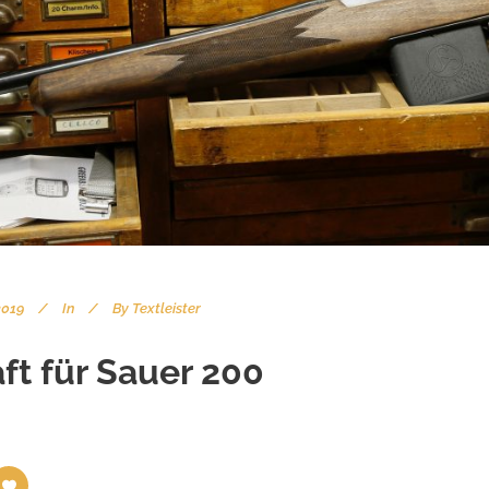
2019
In
By
Textleister
ft für Sauer 200