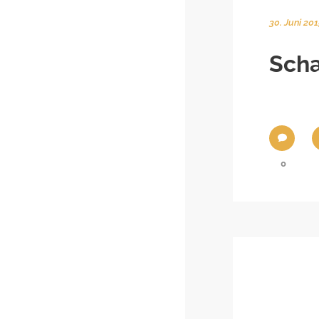
30. Juni 20
Scha
0