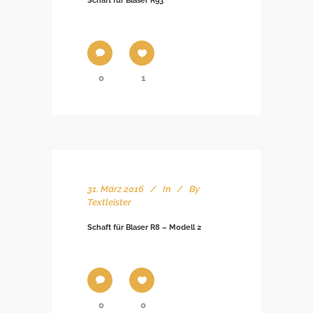
Schaft für Blaser R93
0
1
31. März 2016
In
By
Textleister
Schaft für Blaser R8 – Modell 2
0
0